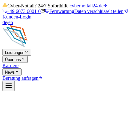
Cyber-Notfall? 24/7 Soforthilfe:
cybernotfall24.de
+49 6073 6001-0
Fernwartung
Daten verschlüsselt teilen
Kunden-Login
de
/
en
Leistungen
Über uns
Karriere
News
Beratung anfragen