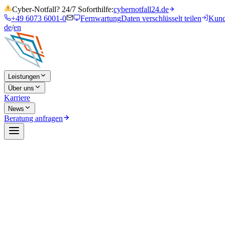
Cyber-Notfall? 24/7 Soforthilfe:
cybernotfall24.de
+49 6073 6001-0
Fernwartung
Daten verschlüsselt teilen
Kund
de
/
en
Leistungen
Über uns
Karriere
News
Beratung anfragen