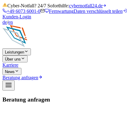
Cyber-Notfall? 24/7 Soforthilfe:
cybernotfall24.de
+49 6073 6001-0
Fernwartung
Daten verschlüsselt teilen
Kunden-Login
de
/
en
Leistungen
Über uns
Karriere
News
Beratung anfragen
Beratung anfragen
Name
*
Unternehmen
E-Mail
*
Telefon