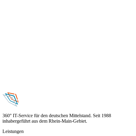
…
Antwort innerhalb eines Werktags
Adresse
Schneider + Wulf
Im Riemen 17
64832 Babenhausen
cybernotfall24
0800 292 37 24
24/7 erreichbar
360° IT-Service für den deutschen Mittelstand. Seit 1988
inhabergeführt aus dem Rhein-Main-Gebiet.
Leistungen