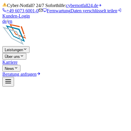
Cyber-Notfall? 24/7 Soforthilfe:
cybernotfall24.de
+49 6073 6001-0
Fernwartung
Daten verschlüsselt teilen
Kunden-Login
de
/
en
Leistungen
Über uns
Karriere
News
Beratung anfragen