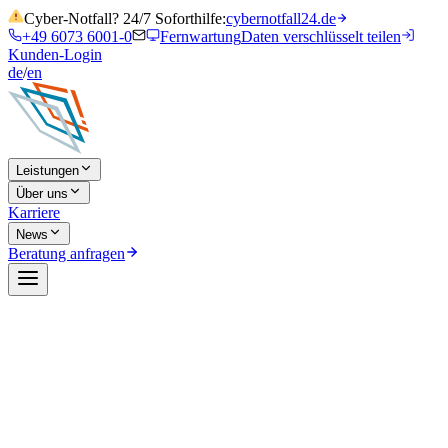
Cyber-Notfall? 24/7 Soforthilfe:
cybernotfall24.de
+49 6073 6001-0
Fernwartung
Daten verschlüsselt teilen
Kunden-Login
de
/
en
Leistungen
Über uns
Karriere
News
Beratung anfragen