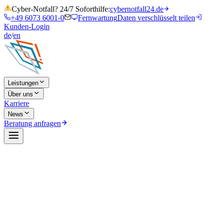
Cyber-Notfall? 24/7 Soforthilfe:
cybernotfall24.de
+49 6073 6001-0
Fernwartung
Daten verschlüsselt teilen
Kunden-Login
de
/
en
Leistungen
Über uns
Karriere
News
Beratung anfragen