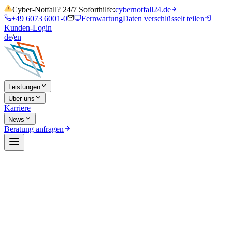
Cyber-Notfall? 24/7 Soforthilfe:
cybernotfall24.de
+49 6073 6001-0
Fernwartung
Daten verschlüsselt teilen
Kunden-Login
de
/
en
Leistungen
Über uns
Karriere
News
Beratung anfragen