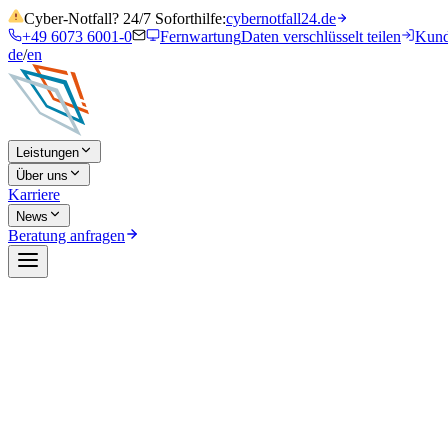
Cyber-Notfall? 24/7 Soforthilfe:
cybernotfall24.de
+49 6073 6001-0
Fernwartung
Daten verschlüsselt teilen
Kund
de
/
en
Leistungen
Über uns
Karriere
News
Beratung anfragen