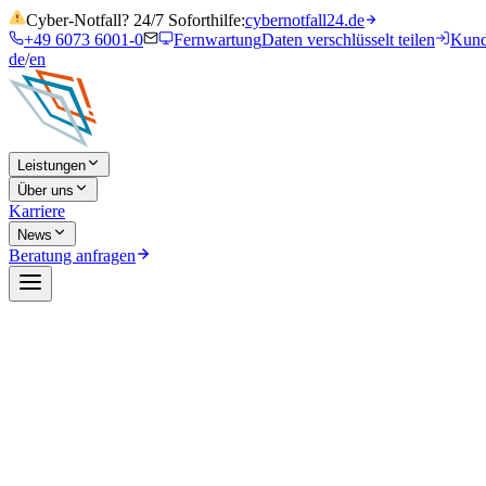
Cyber-Notfall? 24/7 Soforthilfe:
cybernotfall24.de
+49 6073 6001-0
Fernwartung
Daten verschlüsselt teilen
Kund
de
/
en
Leistungen
Über uns
Karriere
News
Beratung anfragen