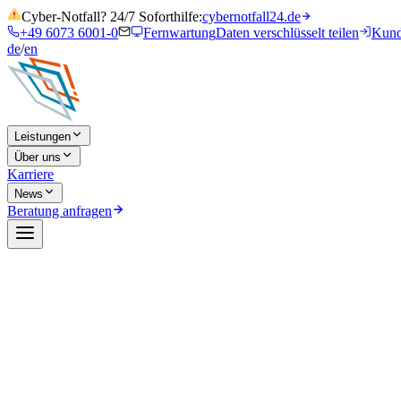
Cyber-Notfall? 24/7 Soforthilfe:
cybernotfall24.de
+49 6073 6001-0
Fernwartung
Daten verschlüsselt teilen
Kund
de
/
en
Leistungen
Über uns
Karriere
News
Beratung anfragen