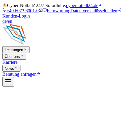
Cyber-Notfall? 24/7 Soforthilfe:
cybernotfall24.de
+49 6073 6001-0
Fernwartung
Daten verschlüsselt teilen
Kunden-Login
de
/
en
Leistungen
Über uns
Karriere
News
Beratung anfragen