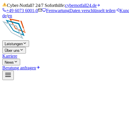
Cyber-Notfall? 24/7 Soforthilfe:
cybernotfall24.de
+49 6073 6001-0
Fernwartung
Daten verschlüsselt teilen
Kund
de
/
en
Leistungen
Über uns
Karriere
News
Beratung anfragen