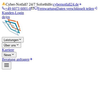
Cyber-Notfall? 24/7 Soforthilfe:
cybernotfall24.de
+49 6073 6001-0
Fernwartung
Daten verschlüsselt teilen
Kunden-Login
de
/
en
Leistungen
Über uns
Karriere
News
Beratung anfragen