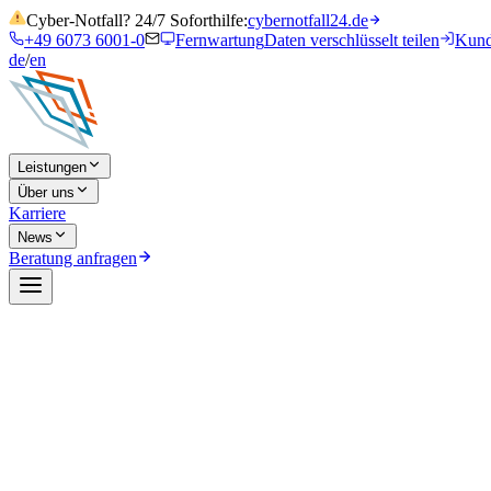
Cyber-Notfall? 24/7 Soforthilfe:
cybernotfall24.de
+49 6073 6001-0
Fernwartung
Daten verschlüsselt teilen
Kund
de
/
en
Leistungen
Über uns
Karriere
News
Beratung anfragen
Webinar
Mittwoch, 19. August 2026
Vom Angriff zur Abwehr – Warum Pentest un