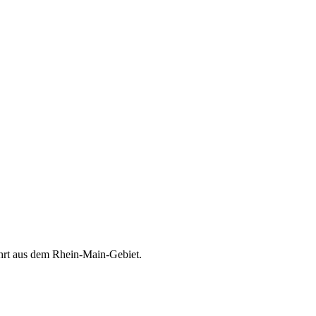
nhand eines realitätsnahen Szenarios, wie sich Angreifer Zugriff auf 
urt am Main
usch mit Experten, Partnern und Herstellern.
ührt aus dem Rhein-Main-Gebiet.