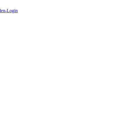
en-Login
d SOC zusammengehören