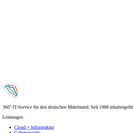
09:30 - 10:45 Uhr
Online (MS Teams)
In einem gemeinsamen Webinar mit Eye Security erfahren Sie a
schließlich kritische Systeme kompromittieren.
Hier anmelden
Kalendereintrag
Veranstaltung
Donnerstag, 5. November 2026
Future Solutions Day 2026
10:00 - 17:00 Uhr
Klassikstadt, Orber Straße 4a, 60386 Frankf
Spannende Impulse, innovative Technologien und offener Austa
Details & Anmeldung
Kalendereintrag
360° IT-Service für den deutschen Mittelstand. Seit 1988 inhabergef
Leistungen
Cloud + Infrastruktur
Cybersecurity