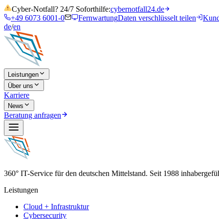
Cyber-Notfall? 24/7 Soforthilfe:
cybernotfall24.de
+49 6073 6001-0
Fernwartung
Daten verschlüsselt teilen
Kund
de
/
en
Leistungen
Über uns
Karriere
News
Beratung anfragen
360° IT-Service für den deutschen Mittelstand. Seit 1988 inhabergef
Leistungen
Cloud + Infrastruktur
Cybersecurity